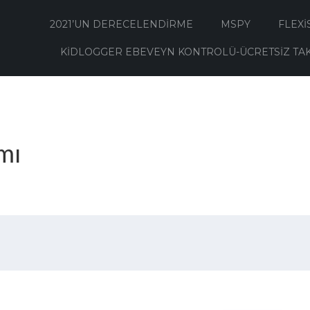
2021’UN DERECELENDIRME
MSPY
FLEXI
KIDLOGGER EBEVEYN KONTROLÜ-ÜCRETSIZ TA
mı