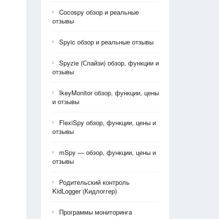
Cocospy обзор и реальные
отзывы
Spyic обзор и реальные отзывы
Spyzie (Спайзи) обзор, функции и
отзывы
IkeyMonitor обзор, функции, цены
и отзывы
FlexiSpy обзор, функции, цены и
отзывы
mSpy — обзор, функции, цены и
отзывы
Родительский контроль
KidLogger (Кидлоггер)
Программы мониторинга