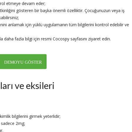
trol etmeye devam eder;
tkinliğini gösteren bir başka önemli özelliktir. Çocuğunuzun veya iş
bilirsiniz;
ini anlamak için yüklü uygulamanın tüm bilgilerini kontrol edebilir ve
a daha fazla bilgi için resmi Cocospy sayfasını ziyaret edin.
DEMOYU GÖSTER
arı ve eksileri
mlik bilgilerini girmek yeterlidir;
– sadece 2mg;
r.