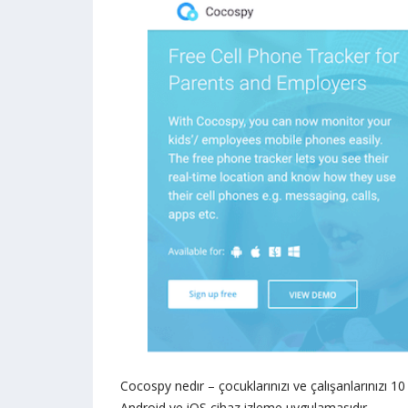
Cocospy nedır – çocuklarınızı ve çalışanlarınızı 10 
Android ve iOS cihaz izleme uygulamasıdır.