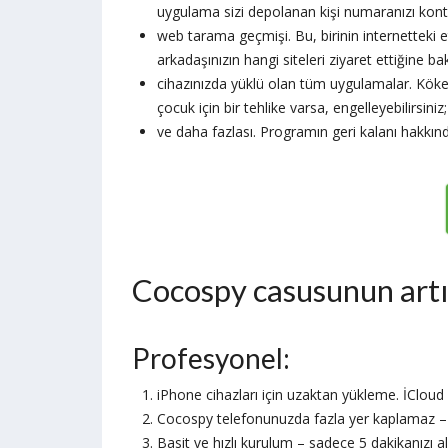
uygulama sizi depolanan kişi numaranızı kon
web tarama geçmişi. Bu, birinin internetteki e
arkadaşınızın hangi siteleri ziyaret ettiğine baka
cihazınızda yüklü olan tüm uygulamalar. Köken
çocuk için bir tehlike varsa, engelleyebilirsiniz;
ve daha fazlası. Programın geri kalanı hakkınd
Cocospy casusunun artıl
Profesyonel:
iPhone cihazları için uzaktan yükleme. İCloud ki
Cocospy telefonunuzda fazla yer kaplamaz 
Basit ve hızlı kurulum – sadece 5 dakikanızı alı