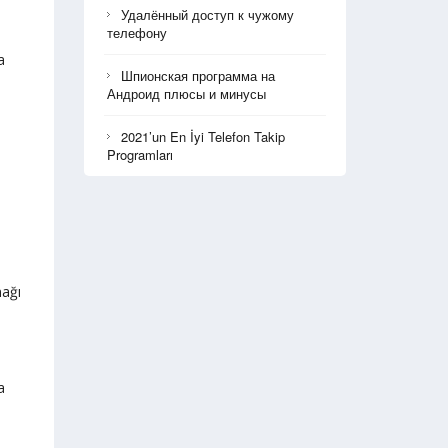
Удалённый доступ к чужому
телефону
a
Шпионская программа на
Андроид плюсы и минусы
2021’un En İyi Telefon Takip
Programları
nağı
a