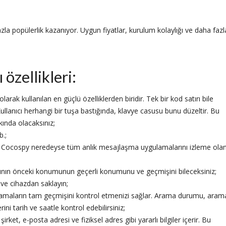
la popülerlik kazanıyor. Uygun fiyatlar, kurulum kolaylığı ve daha fazl
özellikleri:
larak kullanılan en güçlü özelliklerden biridir. Tek bir kod satırı bile
Kullanıcı herhangi bir tuşa bastığında, klavye casusu bunu düzeltir. Bu
rkında olacaksınız;
b.;
– Cocospy neredeyse tüm anlık mesajlaşma uygulamalarını izleme ola
ının önceki konumunun geçerli konumunu ve geçmişini bileceksiniz;
 ve cihazdan saklayın;
ramaların tam geçmişini kontrol etmenizi sağlar. Arama durumu, aram
rini tarih ve saatle kontrol edebilirsiniz;
irket, e-posta adresi ve fiziksel adres gibi yararlı bilgiler içerir. Bu