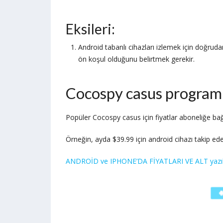
Eksileri:
Android tabanlı cihazları izlemek için doğrudan
ön koşul olduğunu belirtmek gerekir.
Cocospy casus programı
Popüler Cocospy casus için fiyatlar aboneliğe bağl
Örneğin, ayda $39.99 için android cihazı takip edeb
ANDROİD ve IPHONE’DA FİYATLARI VE ALT yazıla