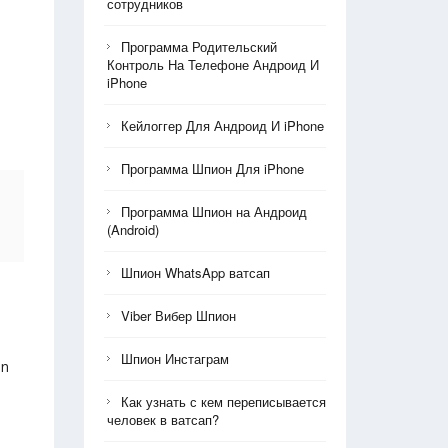
сотрудников
Программа Родительский
Контроль На Телефоне Андроид И
iPhone
Кейлоггер Для Андроид И iPhone
Программа Шпион Для iPhone
Программа Шпион на Андроид
(Android)
Шпион WhatsApp ватсап
Viber Вибер Шпион
Шпион Инстаграм
un
Как узнать с кем переписывается
человек в ватсап?