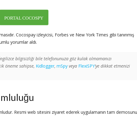
PORTAL COCOSPY
amasıdır. Cocospay izleyicisi, Forbes ve New York Times gibi tanınmış
lumlu yorumlar aldı.
ngilizce bilgisizliği bile telefonunuza göz kulak olmamanızı
ritik öneme sahipse,
Kidlogger
,
mSpy
veya
FlexiSPY
’ye dikkat etmenizi
umluluğu
umludur. Resmi web sitesini ziyaret ederek uygulamanın tam demosun