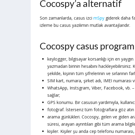
Cocospy’a alternatif
Son zamanlarda, casus izci
mSpy
giderek daha faz
izleme bu casus yazılımın mutlak avantajlarıdır.
Cocospy casus programı 
keylogger, bilgisayar korsanlığı için en yaygın o
yazmadan birinin hesabını hackleyebilirsiniz. 
şekilde, kişinin tüm şifrelerinin ve sırlarının fa
SIM kart, numara, şirket adı, IMEI numarası v
WhatsApp, Instsgram, Viber, Facebook, vb. 
sağlar;
GPS konumu. Bir casusun yardımıyla, kullanıc
fotoğraf. İstersenz tüm fotoğraflara göz atın
arama günlükleri. Cocospy, gelen ve giden a
süresi, arayan ayrıntıları gibi tüm arama bilgile
kişiler. Kişiler şu anda cep telefonu numarası, ş