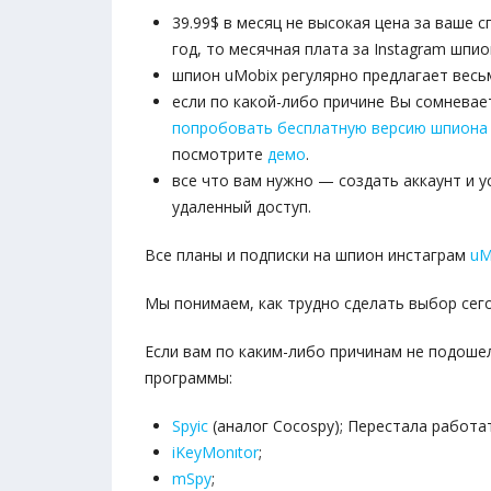
39.99$ в месяц не высокая цена за ваше 
год, то месячная плата за Instagram шпио
шпион uMobix регулярно предлагает весь
если по какой-либо причине Вы сомневае
попробовать бесплатную версию шпиона iK
посмотрите
демо
.
все что вам нужно — создать аккаунт и 
удаленный доступ.
Все планы и подписки на шпион инстаграм
uM
Мы понимаем, как трудно сделать выбор сег
Если вам по каким-либо причинам не подоше
программы:
Spyic
(аналог Cocospy); Перестала работа
iKeyMonıtor
;
mSpy
;