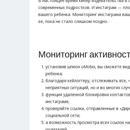
В настоящее время кибер издевательства в 
современных подростков. И инстаграм — пл
вашего ребенка. Мониторинг инстаграма ва
ее, пока не стало слишком поздно.
Мониторинг активност
установив шпион uMobix, вы сможете вид
ребенка;
благодаря кейлоггеру, отслеживать все,
неприятных ситуаций, но и во многих слу
функция удаленной блокировки контактов
инстаграме;
проверяйте ссылки, отправленные в «Дир
социальной сети;
а возможность просмотра всех ссылок на
родителей.