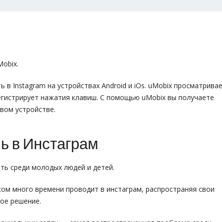
obix.
 в Instagram на устройствах Android и iOs. uMobix просматрива
гистрирует нажатия клавиш. С помощью uMobix вы получаете
евом устройстве.
ь в Инстаграм
ть среди молодых людей и детей.
ком много времени проводит в инстаграм, распространяя свои
ное решение.