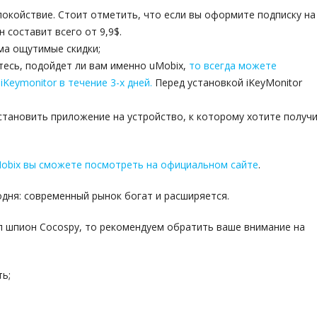
спокойствие. Стоит отметить, что если вы оформите подписку на
н составит всего от 9,9$.
ма ощутимые скидки;
тесь, подойдет ли вам именно uMobix,
то всегда можете
eymonitor в течение 3-х дней.
Перед установкой iKeyMonitor
установить приложение на устройство, к которому хотите получ
obix вы сможете посмотреть на официальном сайте
.
одня: современный рынок богат и расширяется.
л шпион Cocospy, то рекомендуем обратить ваше внимание на
ть;