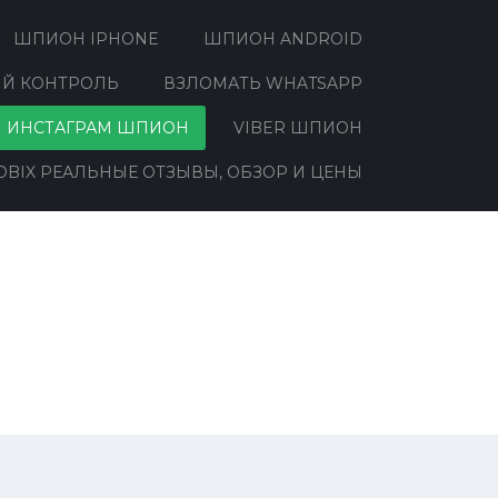
ШПИОН IPHONE
ШПИОН ANDROID
Й КОНТРОЛЬ
ВЗЛОМАТЬ WHATSAPP
ИНСТАГРАМ ШПИОН
VIBER ШПИОН
BIX РЕАЛЬНЫЕ ОТЗЫВЫ, ОБЗОР И ЦЕНЫ